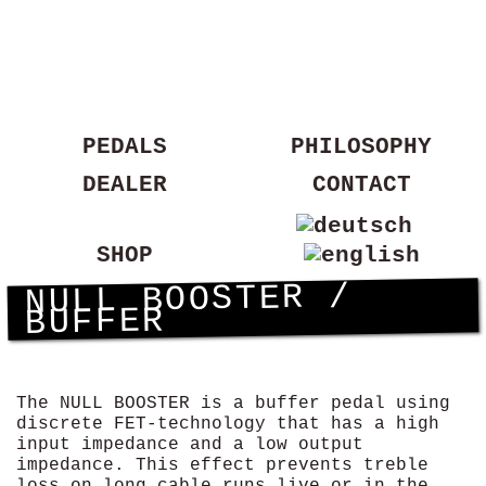
PEDALS
PHILOSOPHY
DEALER
CONTACT
SHOP
NULL BOOSTER /
BUFFER
The NULL BOOSTER is a buffer pedal using
discrete FET-technology that has a high
input impedance and a low output
impedance. This effect prevents treble
loss on long cable runs live or in the