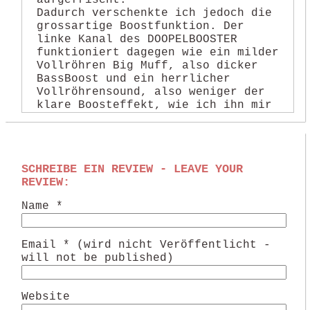
aufgefrischt.
Dadurch verschenkte ich jedoch die
grossartige Boostfunktion. Der
linke Kanal des DOOPELBOOSTER
funktioniert dagegen wie ein milder
Vollröhren Big Muff, also dicker
BassBoost und ein herrlicher
Vollröhrensound, also weniger der
klare Boosteffekt, wie ich ihn mir
für ein Solo wünsche,
Mit dem NULLBOOSTER vor meiner
Tretminenkette (5xFuzz/Verzer. +
SCHREIBE EIN REVIEW - LEAVE YOUR
DOPPEL ELKTROBOOSTER) klingt jetzt
REVIEW:
endlich nach Jahren des
Ausprobieren und Rumdoktern mein
Name *
Gitarrensound so wie ich das will.
So als ob man die Gitarre direkt in
den Amp stöpselt.
Email * (wird nicht Veröffentlicht -
will not be published)
Cheers,
fuzzomazz
Comment by Fuzzomazz — 17. August
Website
2010 @
15:33